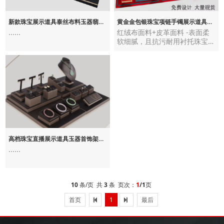
新款珠宝展示道具泰丝布料玉器翡翠耳环吊坠戒指项链饰品首饰套装
黄金金包银珠宝项链手镯展示道具挂件手串托盘店铺陈列首饰展示架
......
红绒布面料+皮革面料 -表面柔
软细腻，且抗污耐用衬托珠宝的
璀璨光彩圆角，异性，多层次让
您的珠宝清新，优雅又时髦......
高档珠宝直播展示道具玉器首饰架项链耳环翡翠饰品陈列托盘展示架
......
10
条/页 共
3
条 页次：
1
/1
页
首页
1
最后