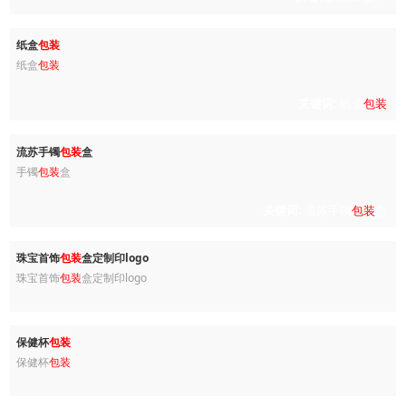
纸盒
包装
纸盒
包装
关键词:
纸盒
包装
流苏手镯
包装
盒
手镯
包装
盒
关键词:
流苏手镯
包装
盒
珠宝首饰
包装
盒定制印logo
珠宝首饰
包装
盒定制印logo
保健杯
包装
保健杯
包装